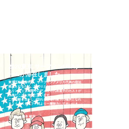
2020東京 サーフィンUSAチ
ームが滞在しました
東京五輪開催中は、サーフィンアメリカ代表の宿泊
拠点となるため、貸切りとなっておりました。
オリンピック期間中にアメリカ代表選手のホストが
出来たことを光栄に思います。
この経験を活かし、訪れる皆様の第３の場所となれ
るよう、スタッフ一同より一層努力してまいりま
す。
オーナー 橋本 敏宗